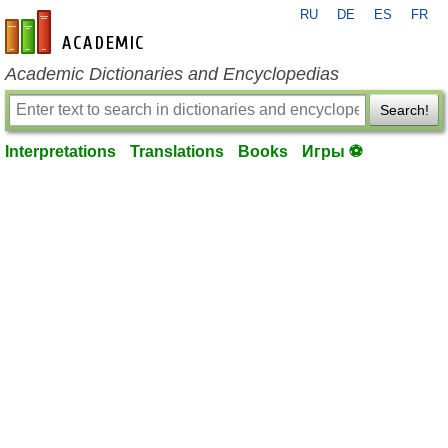
RU
DE
ES
FR
en-academic.com
Academic Dictionaries and Encyclopedias
Search!
Interpretations
Translations
Books
Игры ⚽