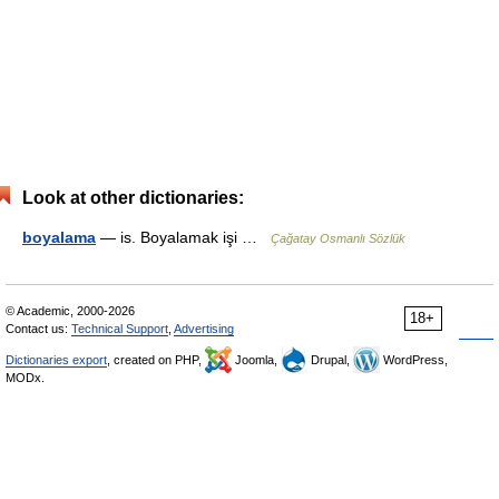
Look at other dictionaries:
boyalama
— is. Boyalamak işi …
Çağatay Osmanlı Sözlük
© Academic, 2000-2026
18+
Contact us:
Technical Support
,
Advertising
Dictionaries export
, created on PHP,
Joomla,
Drupal,
WordPress,
MODx.