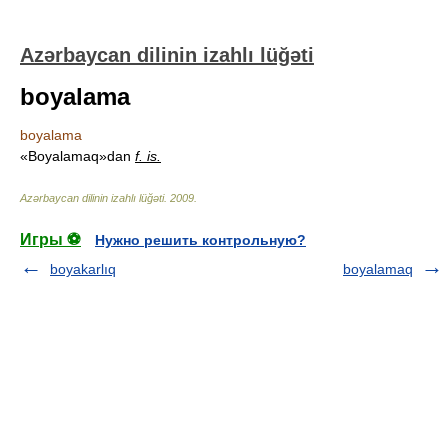
Azərbaycan dilinin izahlı lüğəti
boyalama
boyalama
«Boyalamaq»dan
f. is.
Azərbaycan dilinin izahlı lüğəti
.
2009
.
Игры ⚽
Нужно решить контрольную?
boyakarlıq
boyalamaq